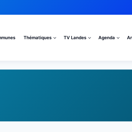
mmunes
Thématiques
TV Landes
Agenda
An