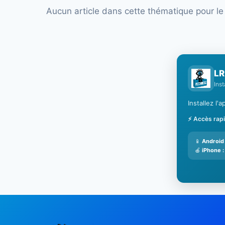
Aucun article dans cette thématique pour l
LR
Ins
Installez l
⚡ Accès rap
📱
Android 
🍎
iPhone :