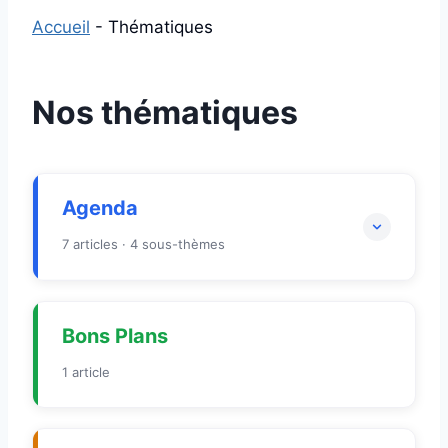
Accueil
-
Thématiques
Nos thématiques
Agenda
7 articles · 4 sous-thèmes
A-Animations
A-Culture
1
3
Bons Plans
A-Sport
A-Vie Locale
1 article
Voir tous les articles →