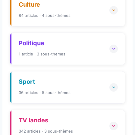
Culture
84 articles · 4 sous-thèmes
Concert
Férias
7
21
Politique
Festivals
Théâtre
9
1 article · 3 sous-thèmes
Voir tous les articles →
Les Républicains
Listes locales
Sport
Parti Socialiste
36 articles · 5 sous-thèmes
Voir tous les articles →
Aviron
Course Landaise
3
TV landes
Foot
Handball
5
342 articles · 3 sous-thèmes