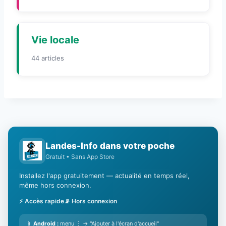
Rugby
6
Émissions
Reportages
37
90
Vie locale
Voir tous les articles →
TVL Sport
12
44 articles
Voir tous les articles →
Landes-Info dans votre poche
Gratuit • Sans App Store
Installez l'app gratuitement — actualité en temps réel,
même hors connexion.
⚡ Accès rapide
📡 Hors connexion
📱
Android :
menu ⋮ → "Ajouter à l'écran d'accueil"