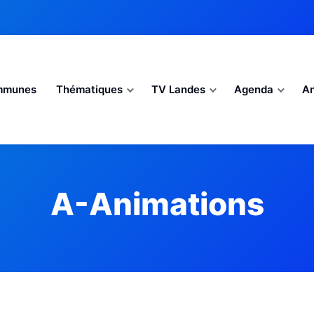
mmunes
Thématiques
TV Landes
Agenda
An
A-Animations