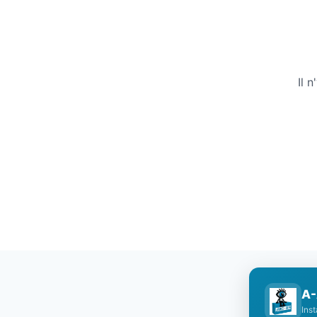
Il 
A-
Ins