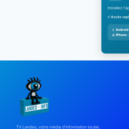
Installez l
⚡ Accès rap
📱
Android 
🍎
iPhone :
TV Landes, votre média d'information locale.