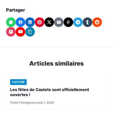
Partager
WhatsApp
Facebook
LinkedIn
Pinterest
X
Email
Threads
Telegram
Tumblr
Reddit
(Twitter)
Instagram
YouTube
Copier
le
lien
Articles similaires
CULTURE
Les fêtes de Castets sont officiellement
ouvertes !
Pierre Poinsignon
•
août 1, 2026