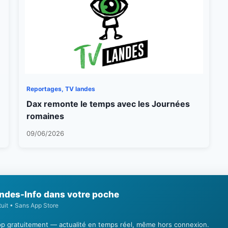
Reportages, TV landes
Dax remonte le temps avec les Journées
romaines
09/06/2026
ndes-Info dans votre poche
tuit • Sans App Store
'app gratuitement — actualité en temps réel, même hors connexion.