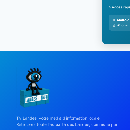
⚡ Accès rap
📱
Android 
🍎
iPhone :
TV Landes, votre média d'information locale.
Retrouvez toute l'actualité des Landes, commune par