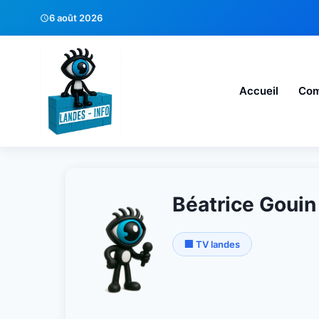
6 août 2026
Accueil
Co
Béatrice Gouin
🏢 TV landes