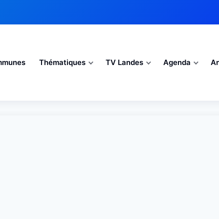
mmunes
Thématiques
TV Landes
Agenda
An