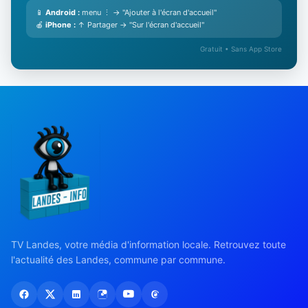
📱
Android :
menu ⋮ → "Ajouter à l'écran d'accueil"
🍎
iPhone :
↑ Partager → "Sur l'écran d'accueil"
Gratuit • Sans App Store
TV Landes, votre média d'information locale. Retrouvez toute
l'actualité des Landes, commune par commune.