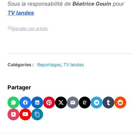
Sous la responsabilité de
Béatrice Gouin
pour
TV landes
Signaler cet article
Catégories :
Reportages
,
TV landes
Partager
WhatsApp
Facebook
LinkedIn
Pinterest
X
Email
Threads
Telegram
Tumblr
Reddit
(Twitter)
Instagram
YouTube
Copier
le
lien