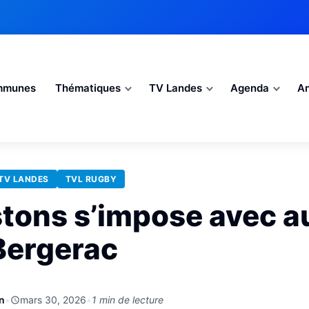
mmunes
Thématiques
TV Landes
Agenda
An
TV LANDES
TVL RUGBY
tons s’impose avec a
Bergerac
n
•
mars 30, 2026
•
1 min de lecture