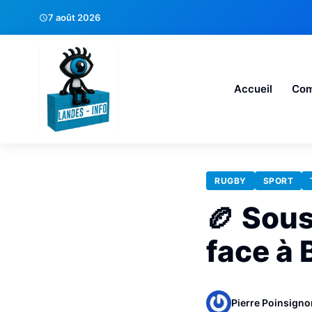
7 août 2026
Accueil
Co
RUGBY
SPORT
🏉 Sous
face à 
Pierre Poinsigno