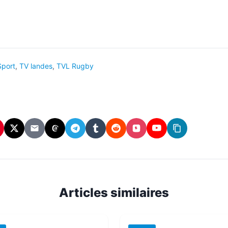
Sport
,
TV landes
,
TVL Rugby
In
interest
X
Email
Threads
Telegram
Tumblr
Reddit
Instagram
YouTube
Copier
(Twitter)
le
lien
Articles similaires