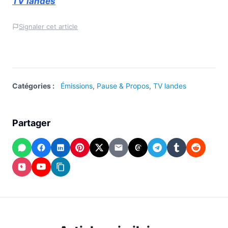
TV landes
Signaler cet article
Catégories :
Émissions
,
Pause & Propos
,
TV landes
Partager
WhatsApp
Facebook
LinkedIn
Pinterest
X
Email
Threads
Telegram
Tumblr
Reddit
(Twitter)
Instagram
YouTube
Copier
le
lien