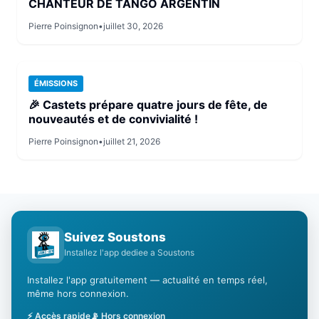
CHANTEUR DE TANGO ARGENTIN
Pierre Poinsignon
•
juillet 30, 2026
ÉMISSIONS
🎉 Castets prépare quatre jours de fête, de
nouveautés et de convivialité !
Pierre Poinsignon
•
juillet 21, 2026
Suivez Soustons
Installez l'app dediee a Soustons
Installez l'app gratuitement — actualité en temps réel,
même hors connexion.
⚡ Accès rapide
📡 Hors connexion