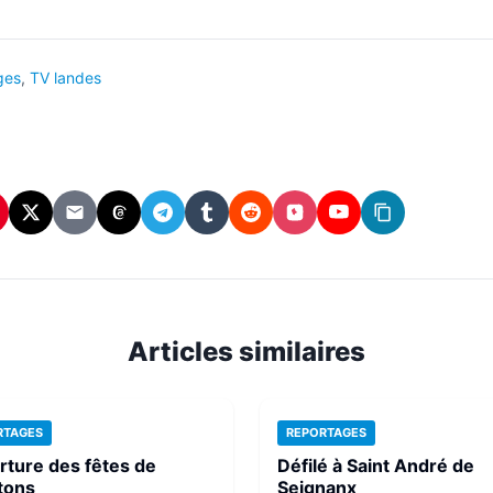
ges
,
TV landes
In
interest
X
Email
Threads
Telegram
Tumblr
Reddit
Instagram
YouTube
Copier
(Twitter)
le
lien
Articles similaires
RTAGES
REPORTAGES
ture des fêtes de
Défilé à Saint André de
tons
Seignanx