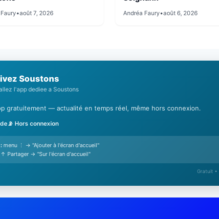
 Faury
•
août 7, 2026
Andréa Faury
•
août 6, 2026
ivez Soustons
tallez l'app dediee a Soustons
'app gratuitement — actualité en temps réel, même hors connexion.
ide
📡 Hors connexion
:
menu ⋮ → "Ajouter à l'écran d'accueil"
↑ Partager → "Sur l'écran d'accueil"
Gratuit •