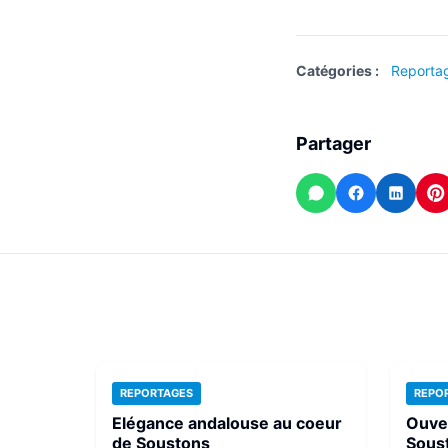
Catégories :
Reporta
Partager
WhatsApp
Facebook
Linked
P
REPORTAGES
REPO
Elégance andalouse au coeur
Ouver
de Soustons
Sous