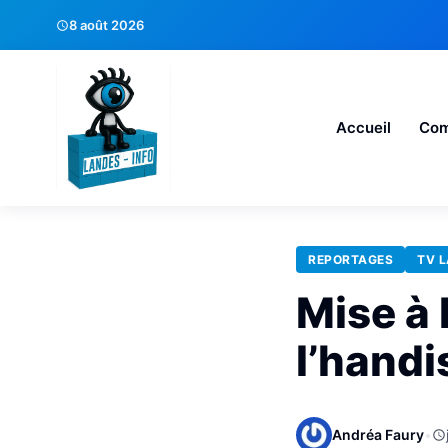
8 août 2026
Accueil
Co
REPORTAGES
TV 
Mise à 
l’handi
Andréa Faury
•