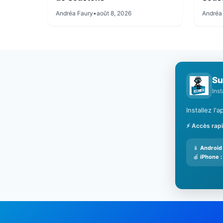
Andréa Faury
•
août 8, 2026
Andréa
Su
Ins
Installez l
⚡ Accès rap
📱
Android 
🍎
iPhone :