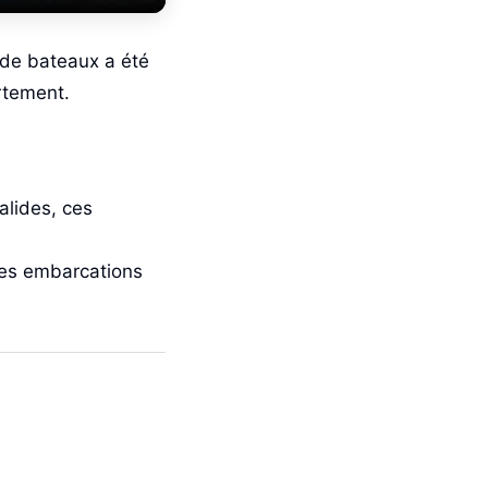
 de bateaux a été
rtement.
alides, ces
lles embarcations