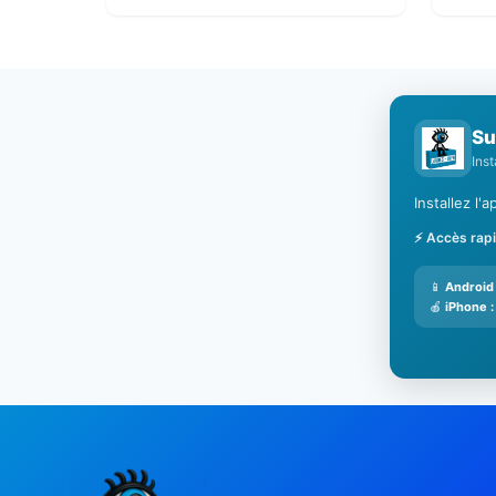
Su
Ins
Installez l
⚡ Accès rap
📱
Android 
🍎
iPhone :