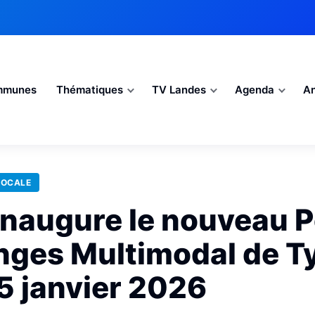
mmunes
Thématiques
TV Landes
Agenda
An
LOCALE
naugure le nouveau P
nges Multimodal de T
5 janvier 2026