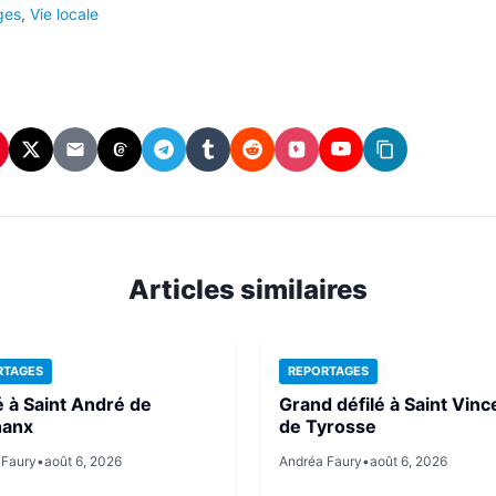
ges
,
Vie locale
In
interest
X
Email
Threads
Telegram
Tumblr
Reddit
Instagram
YouTube
Copier
(Twitter)
le
lien
Articles similaires
RTAGES
REPORTAGES
é à Saint André de
Grand défilé à Saint Vinc
nanx
de Tyrosse
 Faury
•
août 6, 2026
Andréa Faury
•
août 6, 2026