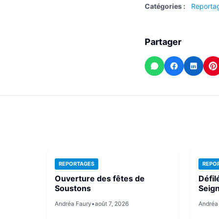
Catégories :
Reporta
Partager
WhatsApp
Facebook
Linked
P
REPORTAGES
REPO
Ouverture des fêtes de
Défil
Soustons
Seig
Andréa Faury
•
août 7, 2026
Andréa