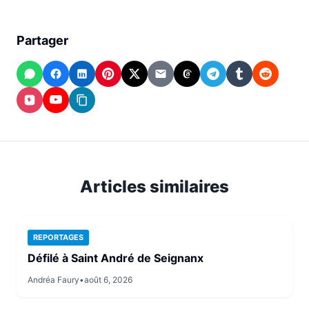
Partager
WhatsApp
Facebook
LinkedIn
Pinterest
X
Email
Threads
Telegram
Tumblr
Reddit
(Twitter)
Instagram
YouTube
Copier
le
lien
Articles similaires
REPORTAGES
Défilé à Saint André de Seignanx
Andréa Faury
•
août 6, 2026