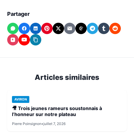
Partager
WhatsApp
Facebook
LinkedIn
Pinterest
X
Email
Threads
Telegram
Tumblr
Reddit
(Twitter)
Instagram
YouTube
Copier
le
lien
Articles similaires
AVIRON
🎥 Trois jeunes rameurs soustonnais à
l’honneur sur notre plateau
Pierre Poinsignon
•
juillet 7, 2026