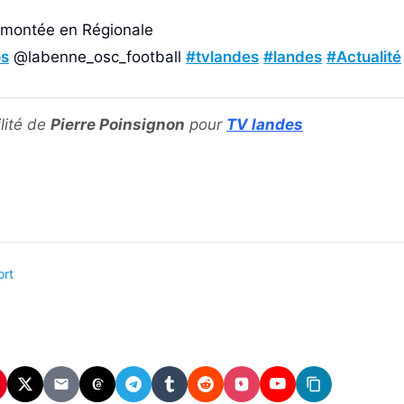
a montée en Régionale
os
@labenne_osc_football
#tvlandes
#landes
#Actualité
lité de
Pierre Poinsignon
pour
TV landes
ort
In
interest
X
Email
Threads
Telegram
Tumblr
Reddit
Instagram
YouTube
Copier