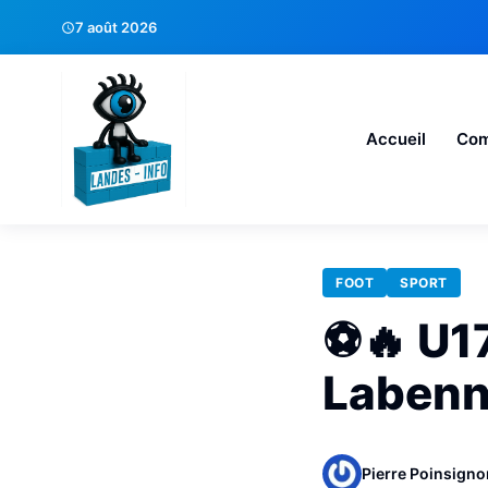
7 août 2026
Accueil
Co
FOOT
SPORT
⚽🔥 U17
Labenn
Pierre Poinsigno