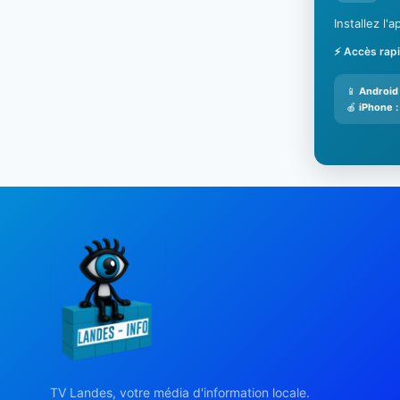
Installez l
⚡ Accès rap
📱
Android 
🍎
iPhone :
TV Landes, votre média d'information locale.