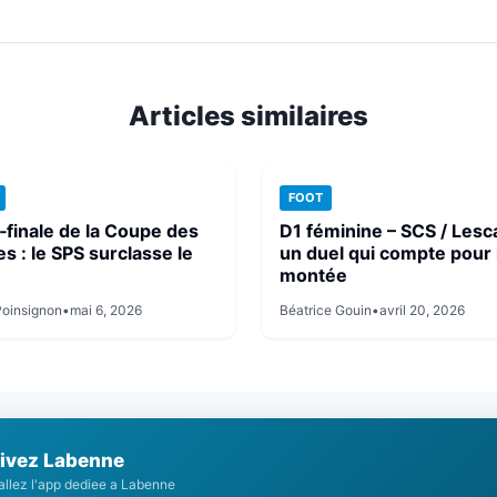
(Twitter)
le
lien
Articles similaires
FOOT
finale de la Coupe des
D1 féminine – SCS / Lesca
s : le SPS surclasse le
un duel qui compte pour 
montée
Poinsignon
•
mai 6, 2026
Béatrice Gouin
•
avril 20, 2026
ivez Labenne
tallez l'app dediee a Labenne