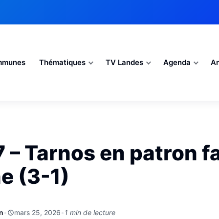
mmunes
Thématiques
TV Landes
Agenda
An
 – Tarnos en patron f
e (3-1)
n
•
mars 25, 2026
•
1 min de lecture