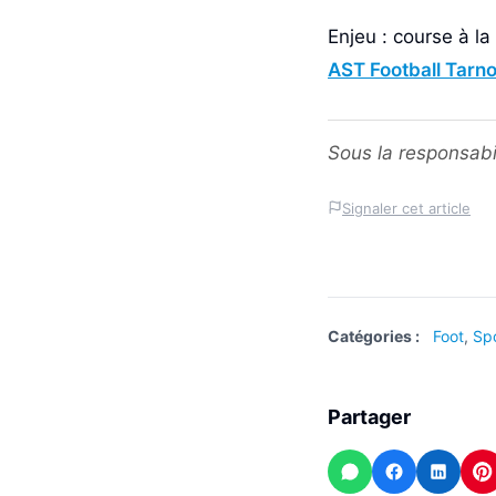
Enjeu : course à l
AST Football Tarn
Sous la responsabi
Signaler cet article
Catégories :
Foot
,
Sp
Partager
WhatsApp
Facebook
Linked
P