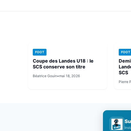
FOOT
FOOT
Coupe des Landes U18 : le
Demi‑
SCS conserve son titre
Lande
SCS
Béatrice Gouin
•
mai 18, 2026
Pierre 
Su
Ins