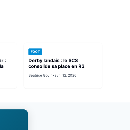
FOOT
r :
Derby landais : le SCS
la
consolide sa place en R2
Béatrice Gouin
•
avril 12, 2026